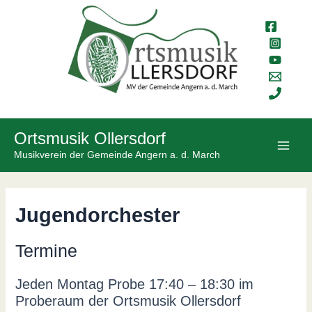
Skip
to
content
Ortsmusik Ollersdorf
Main
Musikverein der Gemeinde Angern a. d. March
Men
Jugendorchester
Termine
Jeden Montag Probe 17:40 – 18:30 im
Proberaum der Ortsmusik Ollersdorf